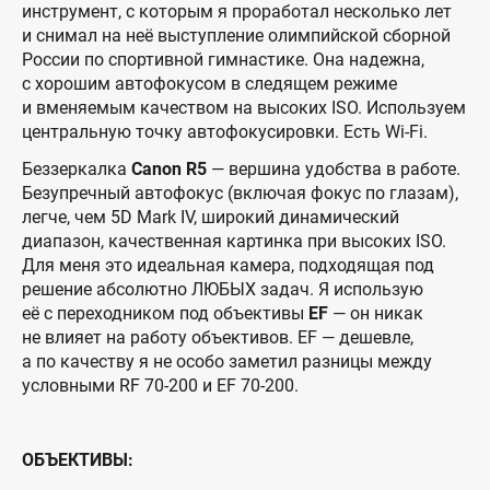
инструмент, с которым я проработал несколько лет
и снимал на неё выступление олимпийской сборной
России по спортивной гимнастике. Она надежна,
с хорошим автофокусом в следящем режиме
и вменяемым качеством на высоких ISO. Используем
центральную точку автофокусировки. Есть Wi-Fi.
Беззеркалка
Canon R5
— вершина удобства в работе.
Безупречный автофокус (включая фокус по глазам),
легче, чем 5D Mark IV, широкий динамический
диапазон, качественная картинка при высоких ISO.
Для меня это идеальная камера, подходящая под
решение абсолютно ЛЮБЫХ задач. Я использую
её с переходником под объективы
EF
— он никак
не влияет на работу объективов. EF — дешевле,
а по качеству я не особо заметил разницы между
условными RF 70-200 и EF 70-200.
ОБЪЕКТИВЫ: